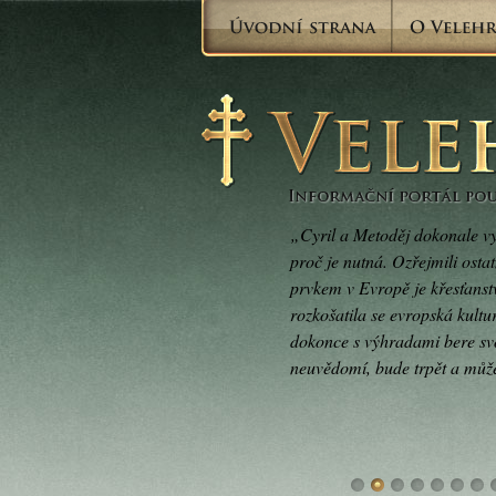
„Cyril a Metoděj dokonale vysv
proč je nutná. Ozřejmili ostat
prvkem v Evropě je křesťanstv
rozkošatila se evropská kult
dokonce s výhradami bere svo
neuvědomí, bude trpět a může 