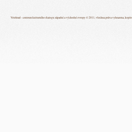
Velehrad - centrum kulturního dialogu západní a východní evropy © 2011, všechna práva vyhrazena, kopíro