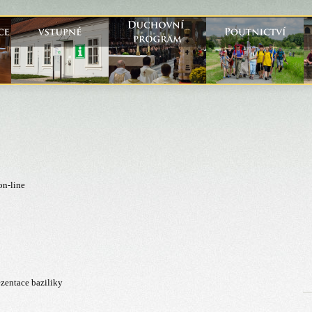
 on-line
ezentace baziliky