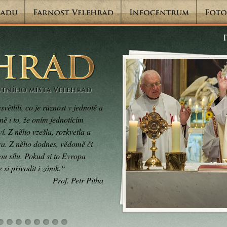
ětlili, co je různost v jednotě a
ně i to, že oním jednotícím
í. Z něho vzešla, rozkvetla a
ura. Z něho dodnes, vědomě či
u sílu. Pokud si to Evropa
si přivodit i zánik.“
Prof. Petr Piťha