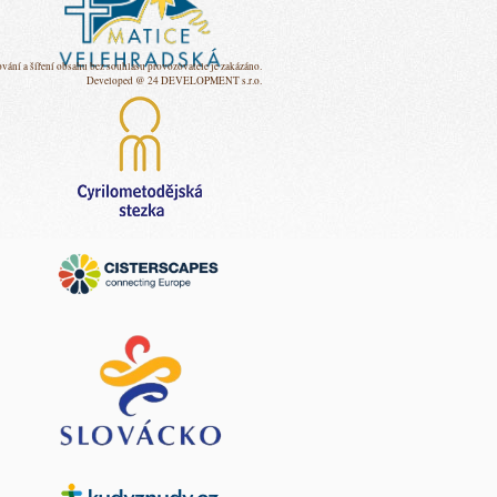
vání a šíření obsahu bez souhlasu provozovatele je zakázáno.
Developed @ 24 DEVELOPMENT s.r.o.