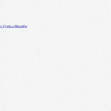
v. Cyrila a Metoděje