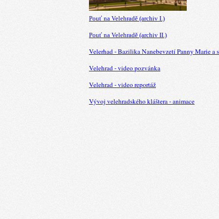
Pouť na Velehradě (archiv I.)
Pouť na Velehradě (archiv II.)
Velerhad - Bazilika Nanebevzetí Panny Marie a s
Velehrad - video pozvánka
Velehrad - video reportáž
Vývoj velehradského kláštera - animace