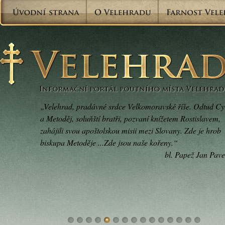
„Velehrad, pradávné srdce Velkomoravské říše. Odtud Cyr
a Metoděj, soluňští bratři, pozvaní knížetem Rostislavem,
zahájili svou apoštolskou misii mezi Slovany. Zde je hrob
biskupa Metoděje ...Zde jsou naše kořeny.“
bl. Papež Jan Pavel