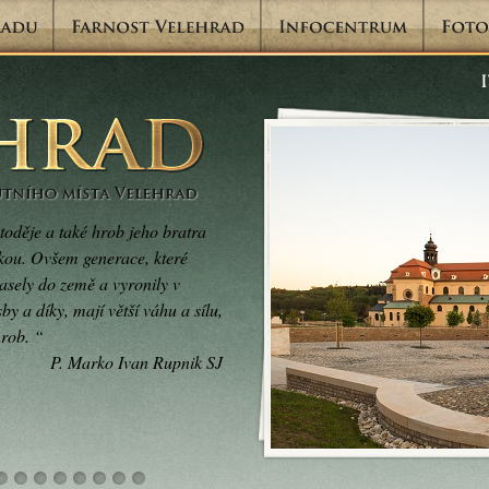
toděje a také hrob jeho bratra
kou. Ovšem generace, které
zasely do země a vyronily v
by a díky, mají větší váhu a sílu,
hrob. “
P. Marko Ivan Rupnik SJ