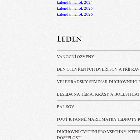
kalendář na rok 2024
kalendář na rok 2025
kalendář na rok 2026
VÁNOČNÍ OZVĚNY
DEN OTEVŘENÝCH DVEŘÍ SGV A PŘÍPRAV
VELEHRADSKÝ SEMINÁŘ DUCHOVNÍHO 
BESEDA NA TÉMA: KRÁSY A BOLESTI LA
BÁL SGV
POUŤ K PANNĚ MARII, MATKY JEDNOTY
DUCHOVNÍ CVIČENÍ PRO VŠECHNY, KTEŘÍ 
DOSPĚLOSTI