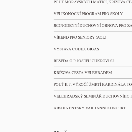
POUŤ MORAVSKÝCH MATICÍ, KŘÍŽOVÁ CES
VELIKONOČNÍ PROGRAM PRO ŠKOLY
JEDNODENNÍ DUCHOVNÍ OBNOVA PRO Z
VÍKEND PRO SENIORY (AOL)
VÝSTAVA CODEX GIGAS
BESEDA O P. JOSEFU CUKROVI SJ
KŘÍŽOVÁ CESTA VELEHRADEM
POUŤ K 7. VÝROČÍ ÚMRTÍ KARDINÁLA TO
VELEHRADSKÝ SEMINÁŘ DUCHOVNÍHO 
ABSOLVENTSKÝ VARHANNÍ KONCERT