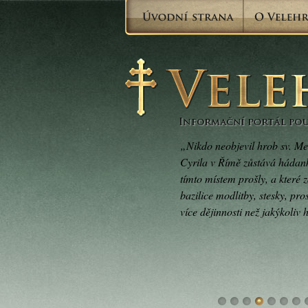
„Nikdo neobjevil hrob sv. Me
Cyrila v Římě zůstává hádan
tímto místem prošly, a které 
bazilice modlitby, stesky, pros
více dějinnosti než jakýkoliv 