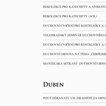
REKOLEKCE PRO KATECHETY A ANIMÁTO
REKOLEKCE PRO KATECHETY (AOL)
DUCHOVNÍ CVIČENÍ PRO KOSTELNÍKY A
VELEHRADSKÝ SEMINÁŘ DUCHOVNÍHO FI
DUCHOVNÍ CVIČENÍ PRO KOSTELNÍKY A
DUCHOVNÍ OBNOVA NA TÉMA „ČERPEJME
MANŽELSKÁ SETKÁNÍ - DUCHOVNÍ OBN
POUŤ DĚKANÁTU UH. HRADIŠTĚ ZA OBN