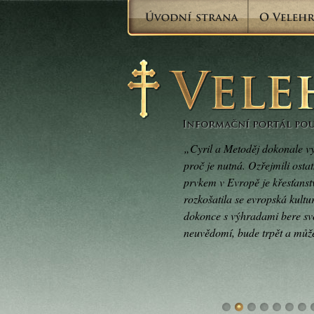
„Cyril a Metoděj dokonale vysv
proč je nutná. Ozřejmili ostat
prvkem v Evropě je křesťanstv
rozkošatila se evropská kult
dokonce s výhradami bere svo
neuvědomí, bude trpět a může 