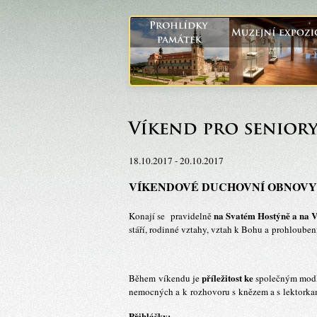
18.10.2017 - 20.10.2017
VÍKENDOVÉ DUCHOVNÍ OBNOVY
na Svatém Hostýně a na 
Konají se
pravidelně
stáří, rodinné vztahy, vztah k Bohu a prohloube
příležitost ke
Během víkendu je
společným modlit
nemocných a k rozhovoru s knězem a s lektorka
Přihlášky
: