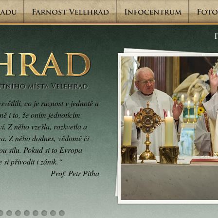
ětlili, co je různost v jednotě a
ně i to, že oním jednotícím
í. Z něho vzešla, rozkvetla a
ura. Z něho dodnes, vědomě či
u sílu. Pokud si to Evropa
si přivodit i zánik.“
Prof. Petr Piťha