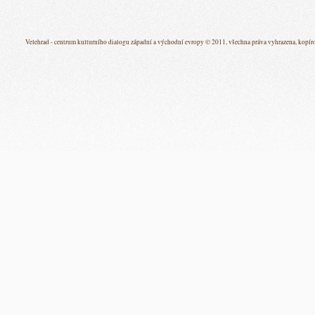
Velehrad - centrum kulturního dialogu západní a východní evropy © 2011, všechna práva vyhrazena, kopíro