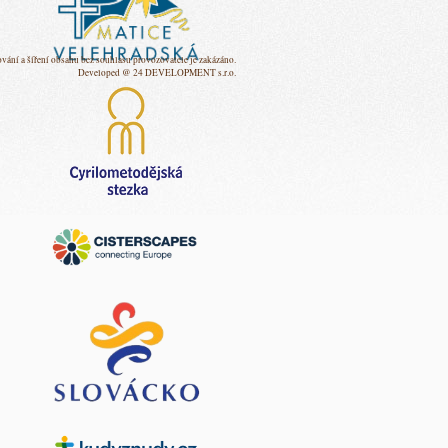
vání a šíření obsahu bez souhlasu provozovatele je zakázáno.
Developed @ 24 DEVELOPMENT s.r.o.