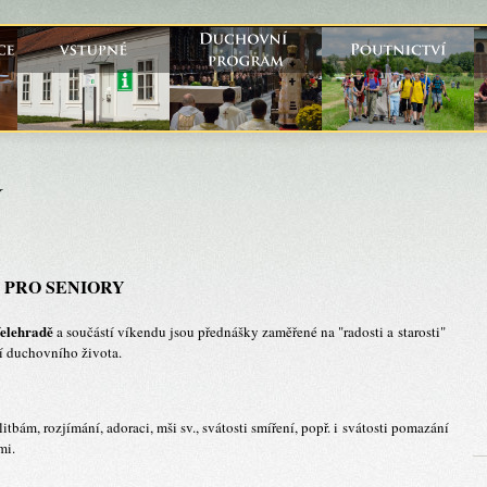
 PRO SENIORY
Velehradě
a
součástí víkendu
jsou
přednášky zaměřené na "radosti a starosti"
ní duchovního života.
bám, rozjímání, adoraci, mši sv., svátosti smíření, popř. i svátosti pomazání
mi.