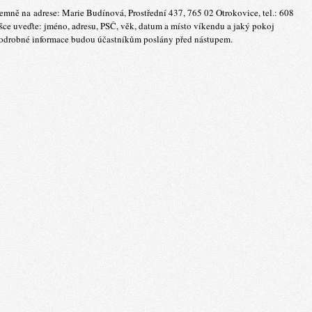
semně na adrese: Marie Budínová, Prostřední 437, 765 02 Otrokovice, tel.: 608
ášce uveďte: jméno, adresu, PSČ, věk, datum a místo víkendu a jaký pokoj
Podrobné informace budou účastníkům poslány před nástupem.