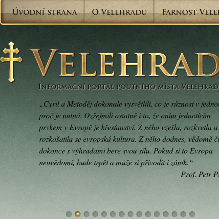
„Cyril a Metoděj dokonale vysvětlili, co je různost v jedno
proč je nutná. Ozřejmili ostatně i to, že oním jednotícím
prvkem v Evropě je křesťanství. Z něho vzešla, rozkvetla a
rozkošatila se evropská kultura. Z něho dodnes, vědomě č
dokonce s výhradami bere svou sílu. Pokud si to Evropa
neuvědomí, bude trpět a může si přivodit i zánik.“
Prof. Petr P