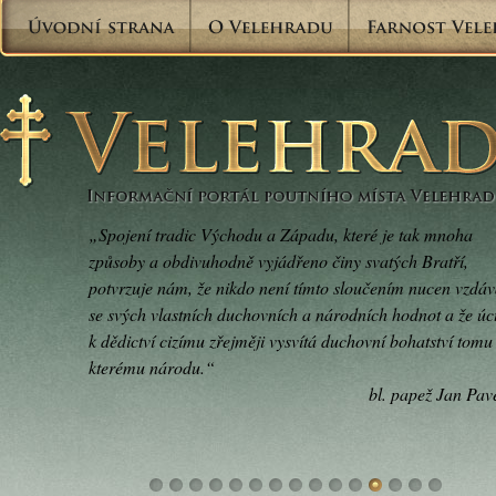
„Spojení tradic Východu a Západu, které je tak mnoha
způsoby a obdivuhodně vyjádřeno činy svatých Bratří,
potvrzuje nám, že nikdo není tímto sloučením nucen vzdáv
se svých vlastních duchovních a národních hodnot a že úc
k dědictví cizímu zřejměji vysvítá duchovní bohatství tomu
kterému národu.“
bl. papež Jan Pave