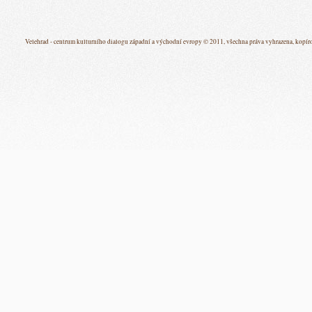
Velehrad - centrum kulturního dialogu západní a východní evropy © 2011, všechna práva vyhrazena, kopíro