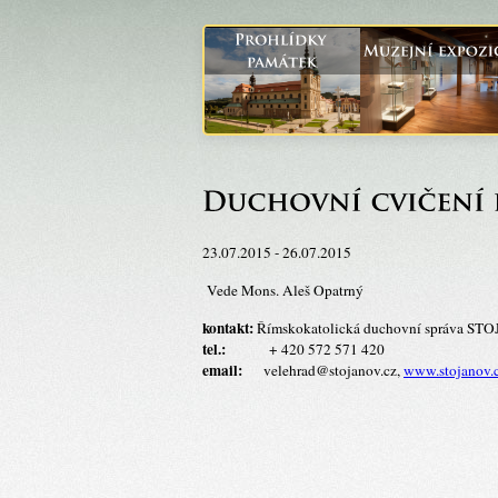
23.07.2015 - 26.07.2015
Vede Mons. Aleš Opatrný
kontakt:
Římskokatolická duchovní správa S
tel.:
+ 420 572 571 420
email:
velehrad@stojanov.cz,
www.stojanov.