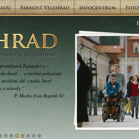
promlouvá Tajemství a v
nadechnutí … a možná pokračuje
utváření sítě vztahů, které
sy a národy.“
P. Marko Ivan Rupnik SJ