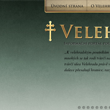
„K velehradským poutníkům 
mnohých se tak rodí tvůrčí 
tvůrčí idea Velehradu právě v 
dalece přesahují hranice, ra