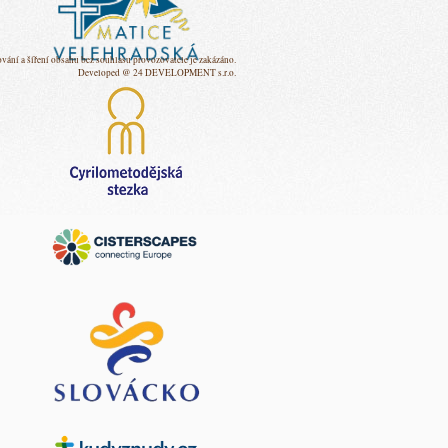
vání a šíření obsahu bez souhlasu provozovatele je zakázáno.
Developed @ 24 DEVELOPMENT s.r.o.