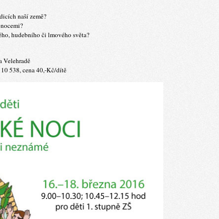
adicích naší země?
konocemi?
ného, hudebního či lmového světa?
a Velehradě
 110 538, cena 40,-Kč/dítě