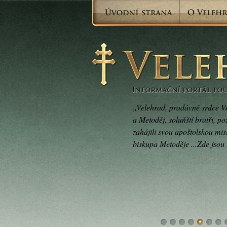
„Velehrad, pradávné srdce V
a Metoděj, soluňští bratři, p
zahájili svou apoštolskou mis
biskupa Metoděje ...Zde jsou