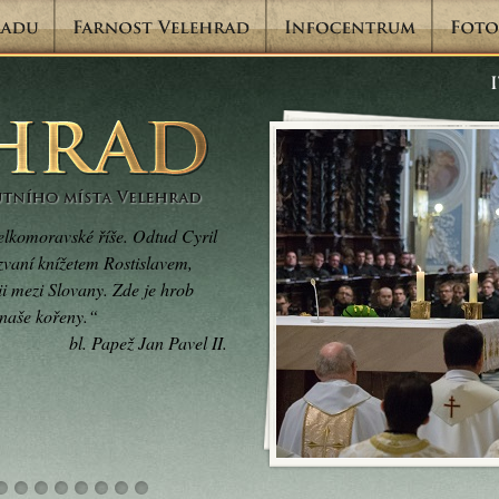
elkomoravské říše. Odtud Cyril
ozvaní knížetem Rostislavem,
ii mezi Slovany. Zde je hrob
 naše kořeny.“
bl. Papež Jan Pavel II.