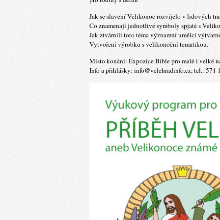
Jak se slavení Velikonoc rozvíjelo v lidových tr
Co znamenají jednotlivé symboly spjaté s Veli
Jak ztvárnili toto téma významní umělci výtvar
Vytvoření výrobku s velikonoční tematikou.
Místo konání: Expozice Bible pro malé i velké n
Info a přihlášky: info@velehradinfo.cz, tel.: 571