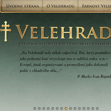
„Na Velehradě tedy někdo odpočívá. Ten, který poutníkov
jako pokorná louč rozsvěcuje noc a zahřívá srdce, a to v
Evropě, jinak organizované a promyšlené jako dokonalý
palác z chladivého skla.„“
P. Marko Ivan Rupni