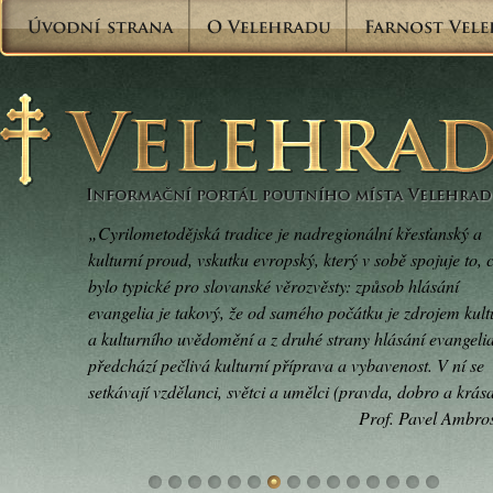
„Cyrilometodějská tradice je nadregionální křesťanský a
kulturní proud, vskutku evropský, který v sobě spojuje to, 
bylo typické pro slovanské věrozvěsty: způsob hlásání
evangelia je takový, že od samého počátku je zdrojem kult
a kulturního uvědomění a z druhé strany hlásání evangeli
předchází pečlivá kulturní příprava a vybavenost. V ní se
setkávají vzdělanci, světci a umělci (pravda, dobro a krás
Prof. Pavel Ambro