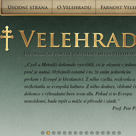
„Cyril a Metoděj dokonale vysvětlili, co je různost v jedno
proč je nutná. Ozřejmili ostatně i to, že oním jednotícím
prvkem v Evropě je křesťanství. Z něho vzešla, rozkvetla a
rozkošatila se evropská kultura. Z něho dodnes, vědomě č
dokonce s výhradami bere svou sílu. Pokud si to Evropa
neuvědomí, bude trpět a může si přivodit i zánik.“
Prof. Petr P