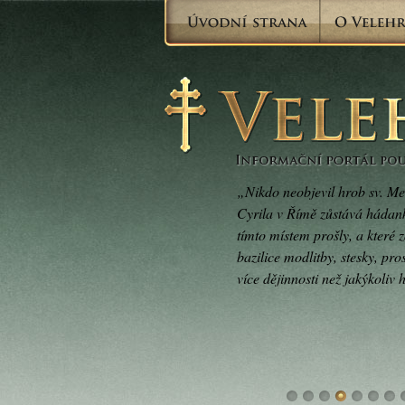
„Nikdo neobjevil hrob sv. Me
Cyrila v Římě zůstává hádan
tímto místem prošly, a které 
bazilice modlitby, stesky, pros
více dějinnosti než jakýkoliv 