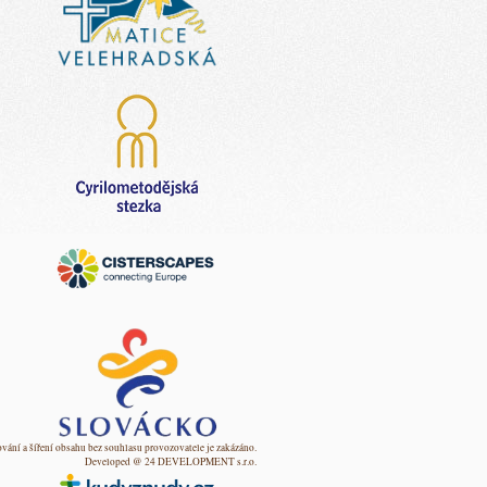
vání a šíření obsahu bez souhlasu provozovatele je zakázáno.
Developed @ 24 DEVELOPMENT s.r.o.