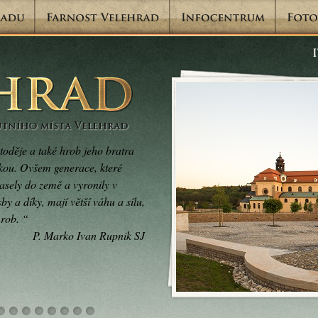
toděje a také hrob jeho bratra
kou. Ovšem generace, které
zasely do země a vyronily v
by a díky, mají větší váhu a sílu,
hrob. “
P. Marko Ivan Rupnik SJ