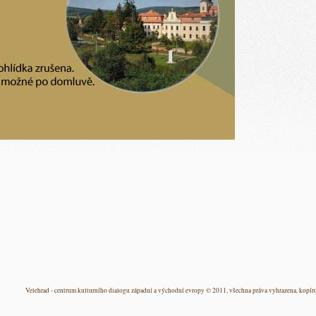
Velehrad - centrum kulturního dialogu západní a východní evropy © 2011, všechna práva vyhrazena, kopíro