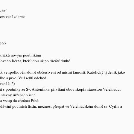
ování
čerstvení zdarma
lích
křížků novým poutníkům
ého Jičína, kteří jdou už po třicáté druhé
pak ve spolkovém domě občerstvení od místní farnosti. Katolický týdeník jako
alko a pivo. Ve 14:00 odchod
ení č. 2)
ní s poutníky ze Sv. Antonínka, přivítání obou skupin starostou Velehradu,
ý slavný růženec všech
 a vstup do chrámu Páně
předávání poutních listin, možnost přespat ve Velehradském domě sv. Cyrila a