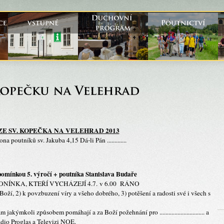
 ZE SV. KOPEČKA NA VELEHRAD 2013
na poutníků sv. Jakuba 4,15 Dá-li Pán .............
pomínkou 5. výročí + poutníka Stanislava Budaře
NÍNKA, KTEŘÍ VYCHÁZEJÍ 4.7. v 6.00 RÁNO
Boží, 2) k povzbuzení víry a všeho dobrého, 3) potěšení a radosti své i všech s
y, kdo nám jakýmkoli způsobem pomáhají a za Boží požehnání pro .............................. a
dio Proglas a Televizi NOE.