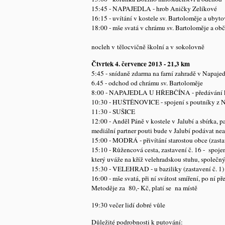
15:45 - NAPAJEDLA - hrob Aničky Zelíkové
16:15 - uvítání v kostele sv. Bartoloměje a ubyt
18:00 - mše svatá v chrámu sv. Bartoloměje a ob
nocleh v tělocvičně školní a v sokolovně
Čtvrtek 4. července 2013 - 21,3 km
5:45 - snídaně zdarma na farní zahradě v Napajed
6.45 - odchod od chrámu sv. Bartoloměje
8:00 - NAPAJEDLA U HŘEBČÍNA - předávání 
10:30 - HUŠTĚNOVICE - spojení s poutníky z Nov
11:30 - SUŠICE
12:00 - Anděl Páně v kostele v Jalubí a sbírka, 
mediální partner pouti bude v Jalubí podávat ne
15:00 - MODRÁ - přivítání starostou obce (zastav
15:10 - Růžencová cesta, zastavení č. 16 - spoje
který uváže na kříž velehradskou stuhu, společn
15:30 - VELEHRAD - u baziliky (zastavení č. 1)
16:00 - mše svatá, při ní svátost smíření, po ní 
Metoděje za 80,- Kč, platí se na místě
19:30 večer lidí dobré vůle
Důležité podrobnosti k putování: