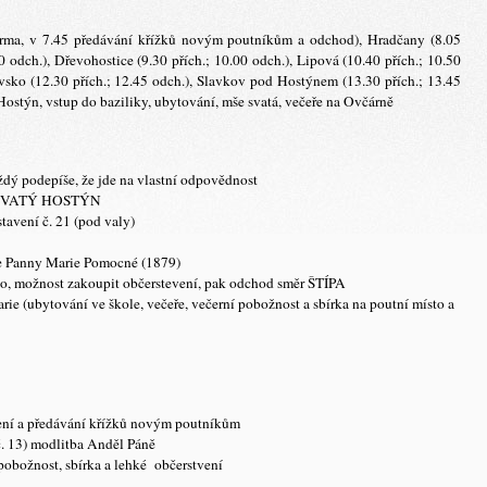
darma, v 7.45 předávání křížků novým poutníkům a odchod), Hradčany (8.05
00 odch.), Dřevohostice (9.30 přích.; 10.00 odch.), Lipová (10.40 přích.; 10.50
avsko (12.30 přích.; 12.45 odch.), Slavkov pod Hostýnem (13.30 přích.; 13.45
 Hostýn, vstup do baziliky, ubytování, mše svatá, večeře na Ovčárně
aždý podepíše, že jde na vlastní odpovědnost
ika SVATÝ HOSTÝN
avení č. 21 (pod valy)
e Panny Marie Pomocné (1879)
o, možnost zakoupit občerstevení, pak odchod směr ŠTÍPA
ie (ubytování ve škole, večeře, večerní pobožnost a sbírka na poutní místo a
kupení a předávání křížků novým poutníkům
. 13) modlitba Anděl Páně
obožnost, sbírka a lehké občerstvení