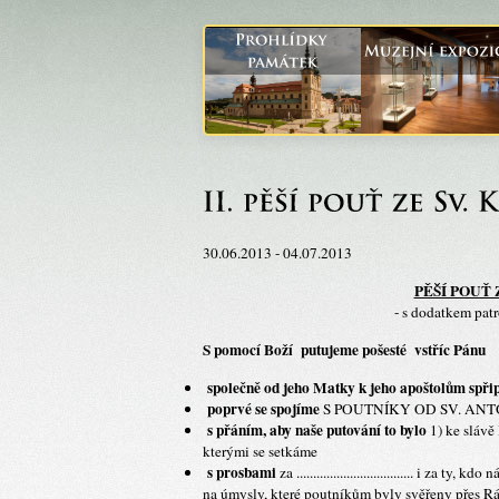
30.06.2013 - 04.07.2013
PĚŠÍ POUŤ
- s dodatkem patro
S pomocí Boží putujeme pošesté vstříc Pánu
společně od jeho Matky k jeho apoštolům spři
poprvé se spojíme
S POUTNÍKY OD SV. ANTO
s přáním, aby naše putování to bylo
1) ke slávě 
kterými se setkáme
s prosbami
za ................................... i za t
na úmysly, které poutníkům byly svěřeny přes Rá