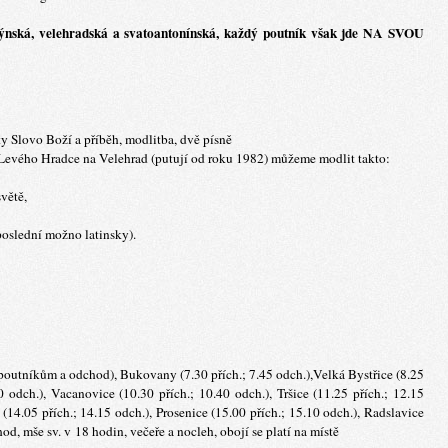
týnská, velehradská a svatoantonínská, každý poutník však jde NA SVOU
y Slovo Boží a příběh, modlitba, dvě písně
 Levého Hradce na Velehrad (putují od roku 1982) můžeme modlit takto:
světě,
 poslední možno latinsky).
outníkům a odchod), Bukovany (7.30 přích.; 7.45 odch.),Velká Bystřice (8.25
40 odch.), Vacanovice (10.30 přích.; 10.40 odch.), Tršice (11.25 přích.; 12.15
 (14.05 přích.; 14.15 odch.), Prosenice (15.00 přích.; 15.10 odch.), Radslavice
od, mše sv. v 18 hodin, večeře a nocleh, obojí se platí na místě