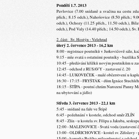
Pondělí 1.7. 2013
Pavlovice (7.00 snídaně a svačina na cestu z
přích.; 8.15 odch.), Nahošovice (8.50 přích.; 9.
odch.), Ochozy (11.25 přích., 11.50 odch.), Bíl
odch.), Pod Valy (14.40 přích.; 14.50 odch.), Sv.
2. část: Sv. Hostýn - Velehrad
úterý 2. července 2013 - 16,2 km
8:00 - registrace poutníků v Jurkovičově sále, k
9:15 - mše svatá s ostatními poutníky - bazil
10:45 - předávání křížků novým poutníkům u zast
12:45 - odchod z RUSAVY - zastavení č. 20
14:45 - LUKOVEČEK - malé občerstvení u kapl
16:30 - 17:15 - FRYŠTÁK - dům Ignáce Stuchléh
18:15 - ŠTÍPA - poutní chrám Narození Panny Mar
na ubytování a jídlo)
Středa 3. července 2013 - 22,1 km
5:45 - snídaně na faře ve Štípě
6:45 - požehnání v kostele, odchod směr ZLÍN
8:45 - Zlín - u kostela sv. Filipa a Jakuba, ses
12:00 - MALENOVICE - Svatá voda (zastavení č
13:00 - OLDŘICHOVICE - kostel sv. Zdislavy - p
15:00 - korunka Božího milosrdenství a odchod