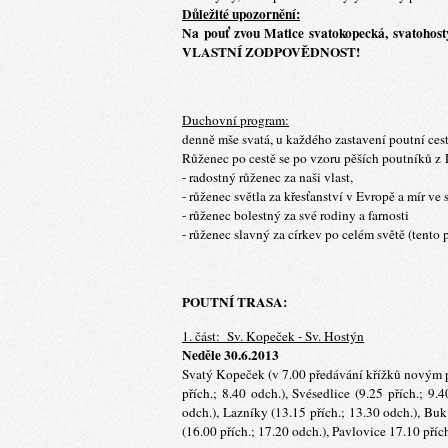
Důležité upozornění:
Na pouť zvou Matice svatokopecká, svatohos
VLASTNÍ ZODPOVĚDNOST!
Duchovní program:
denně mše svatá, u každého zastavení poutní cest
Růženec po cestě se po vzoru pěších poutníků z
- radostný růženec za naši vlast,
- růženec světla za křesťanství v Evropě a mír ve 
- růženec bolestný za své rodiny a farnosti
- růženec slavný za církev po celém světě (tento
POUTNÍ TRASA:
1. část: Sv. Kopeček - Sv. Hostýn
Neděle 30.6.2013
Svatý Kopeček (v 7.00 předávání křížků novým p
přích.; 8.40 odch.), Svésedlice (9.25 přích.; 9.
odch.), Lazníky (13.15 přích.; 13.30 odch.), Buk
(16.00 přích.; 17.20 odch.), Pavlovice 17.10 přích